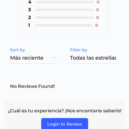
4
0
3
0
2
0
1
0
Sort by
Filter by
No Reviews Found!
¿Cuál es tu experiencia? ¡Nos encantaría saberlo!
Login to Review